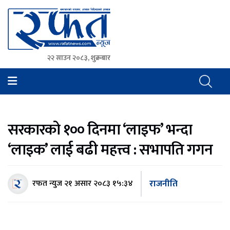
२२ साउन २०८३, शुक्रबार
Rafat News
समाचारको रफ्तार, आवाज बिहिनहरुको आवाज
सरकारको १०० दिनमा ‘लाइफ’ भन्दा
‘लाइक’ लाई बढी महत्त्व : सभापति गगन
राजनीति
रफत न्युज
२१ असार २०८३ १५:३४