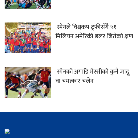
स्पेनले विश्वकप ट्रफीसँगै ५१
मिलियन अमेरिकी डलर जितेको क्षण
स्पेनको अगाडि मेस्सीको कुनै जादू
वा चमत्कार चलेन