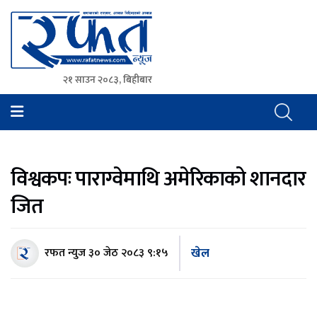
२१ साउन २०८३, बिहीबार
Rafat News
समाचारको रफ्तार, आवाज बिहिनहरुको आवाज
विश्वकपः पाराग्वेमाथि अमेरिकाको शानदार
जित
खेल
रफत न्युज
३० जेठ २०८३ ९:१५