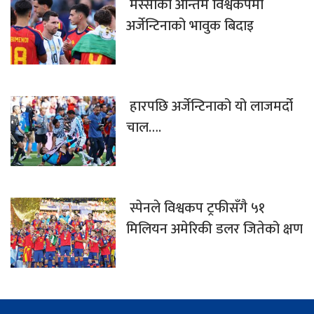
मेस्सीको अन्तिम विश्वकपमा
अर्जेन्टिनाको भावुक बिदाइ
हारपछि अर्जेन्टिनाको यो लाजमर्दो
चाल….
स्पेनले विश्वकप ट्रफीसँगै ५१
मिलियन अमेरिकी डलर जितेको क्षण