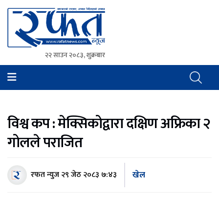
२२ साउन २०८३, शुक्रबार
Rafat News
समाचारको रफ्तार, आवाज बिहिनहरुको आवाज
विश्व कप : मेक्सिकोद्वारा दक्षिण अफ्रिका २
गोलले पराजित
खेल
रफत न्युज
२९ जेठ २०८३ ७:४३