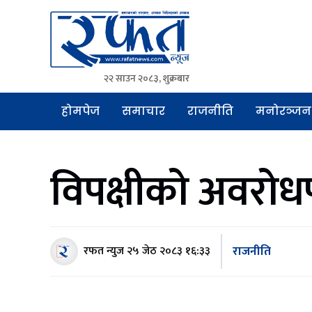
२२ साउन २०८३, शुक्रबार
Rafat News
समाचारको रफ्तार, आवाज बिहिनहरुको आवाज
होमपेज
समाचार
राजनीति
मनोरञ्जन
विपक्षीको अवरोध
राजनीति
रफत न्युज
२५ जेठ २०८३ १६:३३