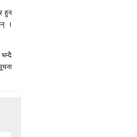
ेर हुन
छन् ।
भन्दै
सूचना