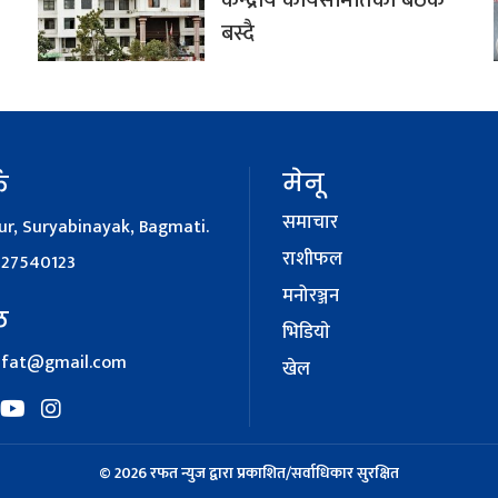
केन्द्रीय कार्यसमितिको बैठक
बस्दै
मेनू
क
समाचार
r, Suryabinayak, Bagmati.
राशीफल
127540123
मनोरञ्जन
ल
भिडियाे
afat@gmail.com
खेल
© 2026 रफत न्युज द्वारा प्रकाशित/सर्वाधिकार सुरक्षित