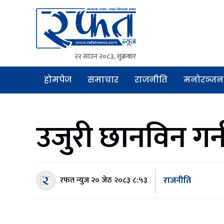
२२ साउन २०८३, शुक्रबार
Rafat News
समाचारको रफ्तार, आवाज बिहिनहरुको आवाज
होमपेज
समाचार
राजनीति
मनोरञ्जन
उजुरी छानविन गर्न
राजनीति
रफत न्युज
२० जेठ २०८३ ८:५३