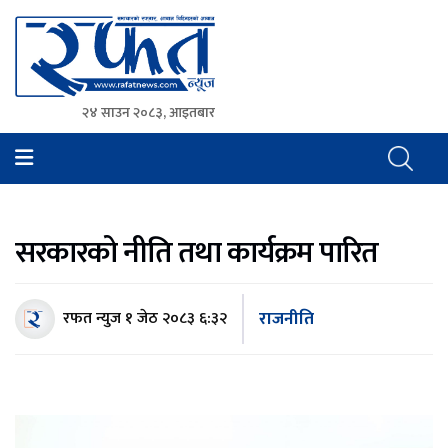
२४ साउन २०८३, आइतबार
Rafat News
समाचारको रफ्तार, आवाज बिहिनहरुको आवाज
सरकारको नीति तथा कार्यक्रम पारित
राजनीति
रफत न्युज
१ जेठ २०८३ ६:३२