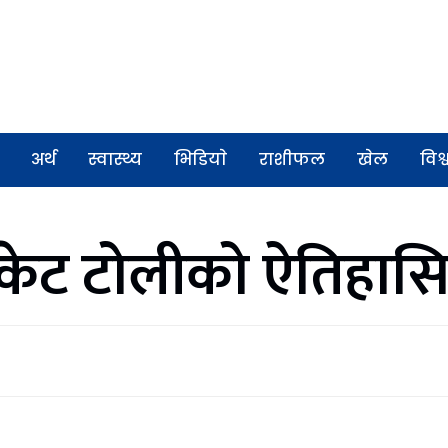
अर्थ
स्वास्थ्य
भिडियाे
राशीफल
खेल
विश्
्रिकेट टोलीको ऐतिह