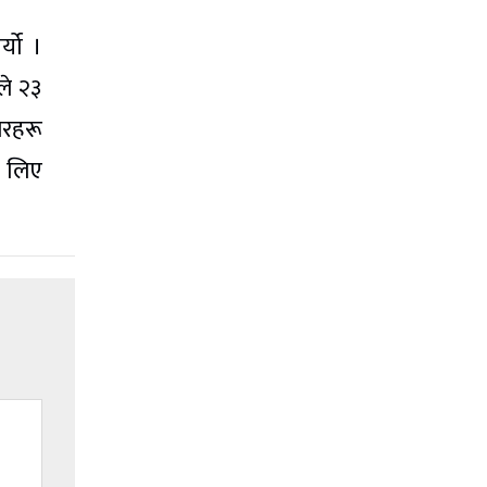
्यो ।
ले २३
लरहरू
ट लिए