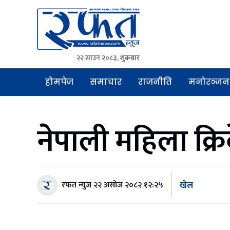
२२ साउन २०८३, शुक्रबार
Rafat News
समाचारको रफ्तार, आवाज बिहिनहरुको आवाज
होमपेज
समाचार
राजनीति
मनोरञ्जन
नेपाली महिला क
खेल
रफत न्युज
२२ असोज २०८२ १२:२५