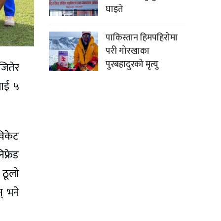
घाइते
पाकिस्तान हिमपहिरोमा
परी गोरखाका
पुरबहादुरको मृत्यु
जितेर
लाई ५
विकेट
्रेड
 ठूलो
् भने