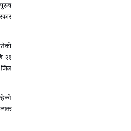
पुरुष
स्कार
तेको
खि २१
जित्न
रहेको
्यक्त