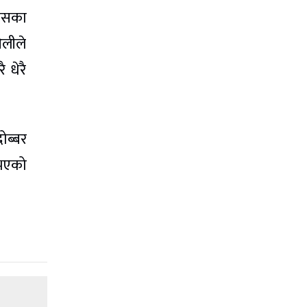
कासका
ओलीले
 धेरै
ोब्बर
 भएको