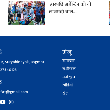
हारपछि अर्जेन्टिनाको यो
लाजमर्दो चाल….
मेनू
क
समाचार
r, Suryabinayak, Bagmati.
राशीफल
127540123
मनोरञ्जन
ल
भिडियाे
afat@gmail.com
खेल