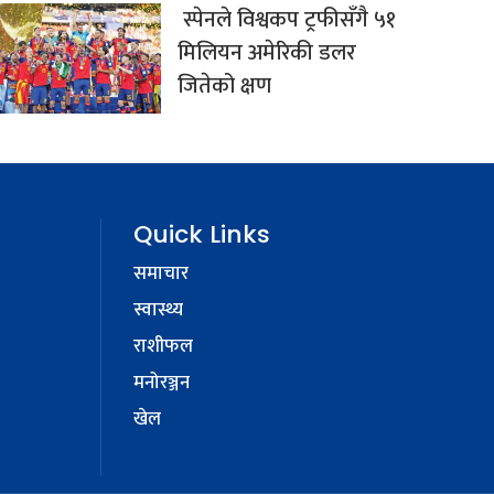
स्पेनले विश्वकप ट्रफीसँगै ५१
मिलियन अमेरिकी डलर
जितेको क्षण
Quick Links
समाचार
स्वास्थ्य
राशीफल
मनोरञ्जन
खेल