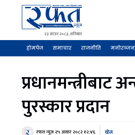
२३ साउन २०८३, शनिबार
Rafat News
समाचारको रफ्तार, आवाज बिहिनहरुको आवाज
होमपेज
समाचार
राजनीति
मनोरञ्जन
प्रधानमन्त्रीबाट अ
पुरस्कार प्रदान
खेल
रफत न्युज
२५ असार २०८२ १२:४६