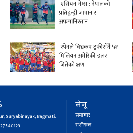
एसियन गेम्स : नेपालको
प्रतिद्वन्द्वी जापान र
अफगानिस्तान
स्पेनले विश्वकप ट्रफीसँगै ५१
मिलियन अमेरिकी डलर
जितेको क्षण
मेनू
क
समाचार
r, Suryabinayak, Bagmati.
राशीफल
127540123