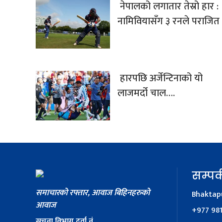
नेपालको लगातार तेस्रो हार :
नामिवियासँग ३ रनले पराजित
हारपछि अर्जेन्टिनाको यो
लाजमर्दो चाल….
सम्पर्
समाचारको रफ्तार, आवाज बिहिनहरुको
Bhaktapu
आवाज
+977 98
सूचना विभाग दर्ता नं. ....