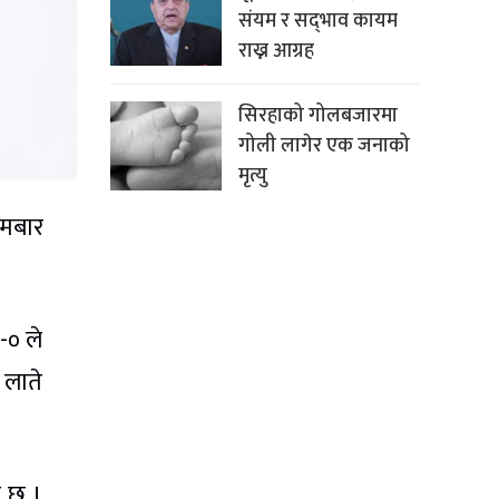
संयम र सद्‌भाव कायम
राख्न आग्रह
सिरहाको गोलबजारमा
गोली लागेर एक जनाको
मृत्यु
ोमबार
-० ले
 लाते
ो छ ।