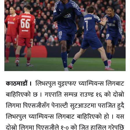
काठमाडौं ।
लिभरपुल युइएफए च्याम्पियन्स लिगबाट
बाहिरिएको छ । गएराति सम्पन्न राउण्ड १६ को दोस्रो
लिगमा पिएसजीसँग पेनाल्टी सुटआउटमा पराजित हुदै
लिभरपुल च्याम्पियन्स लिगबाट बाहिरिएको हो । यस
दोस्रो लिगमा पिएसजीले १-० को जित हासिल गरेपछि