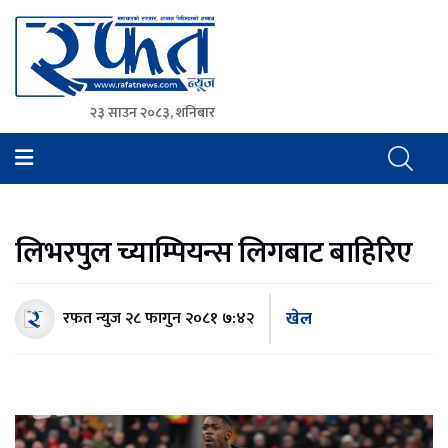
२३ साउन २०८३, शनिबार
Rafat News
समाचारको रफ्तार, आवाज बिहिनहरुको आवाज
लिभरपुल च्याम्पियन्स लिगबाट बाहिरिए
खेल
रफत न्युज
२८ फागुन २०८१ ७:४२