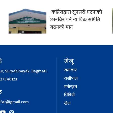
कांग्रेसद्वारा सुनसरी घटनाको
छानविन गर्न न्यायिक समिति
गठनको माग
मेनू
क
समाचार
r, Suryabinayak, Bagmati.
राशीफल
127540123
मनोरञ्जन
ल
भिडियाे
afat@gmail.com
खेल