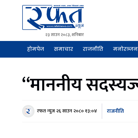
२३ साउन २०८३, शनिबार
Rafat News
समाचारको रफ्तार, आवाज बिहिनहरुको आवाज
होमपेज
समाचार
राजनीति
मनोरञ्जन
“माननीय सदस्यज्
राजनीति
रफत न्युज
२६ साउन २०८० १३:०४