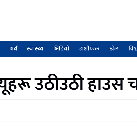
अर्थ
स्वास्थ्य
भिडियाे
राशीफल
खेल
विश्
यूहरू उठीउठी हाउस च