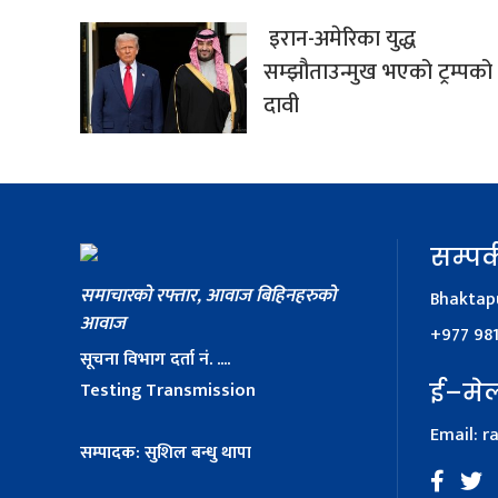
इरान-अमेरिका युद्ध
सम्झौताउन्मुख भएको ट्रम्पको
दावी
सम्पर्
समाचारको रफ्तार, आवाज बिहिनहरुको
Bhaktapu
आवाज
+977 98
सूचना विभाग दर्ता नं. ....
Testing Transmission
ई–मे
Email:
r
सम्पादक: सुशिल बन्धु थापा