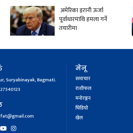
अमेरिका इरानी ऊर्जा
पूर्वाधारमाथि हमला गर्ने
तयारीमा
मेनू
क
समाचार
r, Suryabinayak, Bagmati.
राशीफल
127540123
मनोरञ्जन
ल
भिडियाे
afat@gmail.com
खेल