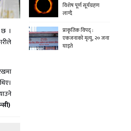
विशेष पूर्ण सूर्यग्रहण
लाग्दै
ो छ ।
प्राकृतिक विपद् :
एकजनाको मृत्यु, २० जना
ारीले
घाइते
रिखमा
 थिए।
याउने
न्सी)