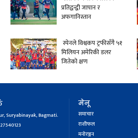
प्रतिद्वन्द्वी जापान र
अफगानिस्तान
स्पेनले विश्वकप ट्रफीसँगै ५१
मिलियन अमेरिकी डलर
जितेको क्षण
मेनू
क
समाचार
r, Suryabinayak, Bagmati.
राशीफल
127540123
मनोरञ्जन