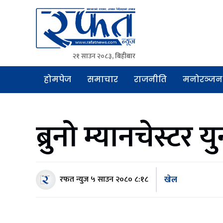
२१ साउन २०८३, बिहीबार
Rafat News
समाचारको रफ्तार, आवाज बिहिनहरुको आवाज
होमपेज
समाचार
राजनीति
मनोरञ्जन
ब्रुनो म्यानचेस्टर
खेल
रफत न्युज
५ साउन २०८० ८:१८