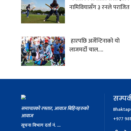
नामिवियासँग ३ रनले पराजित
हारपछि अर्जेन्टिनाको यो
लाजमर्दो चाल….
सम्पर्
समाचारको रफ्तार, आवाज बिहिनहरुको
Bhaktapu
आवाज
+977 98
सूचना विभाग दर्ता नं. ....