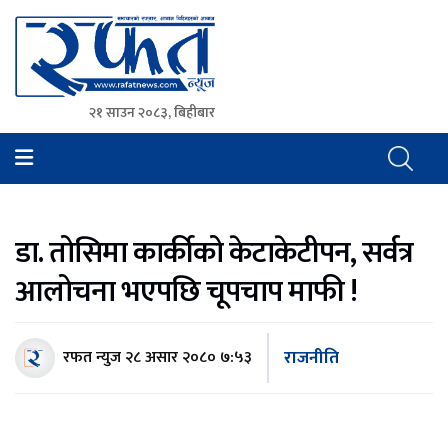
२१ साउन २०८३, बिहीबार
Rafat News
समाचारको रफ्तार, आवाज बिहिनहरुको आवाज
डा. तोसिमा कार्कीको केटाकेटीपन, सर्वत्र
आलोचना भएपछि चूपचाप माफी !
राजनीति
रफत न्युज
२८ असार २०८० ७:५३