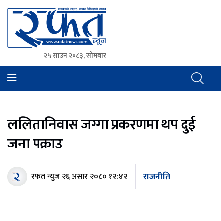
२५ साउन २०८३, सोमबार
Rafat News
समाचारको रफ्तार, आवाज बिहिनहरुको आवाज
ललितानिवास जग्गा प्रकरणमा थप दुई
जना पक्राउ
राजनीति
रफत न्युज
२६ असार २०८० १२:४२