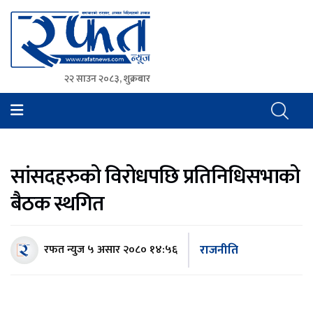
२२ साउन २०८३, शुक्रबार
Rafat News
समाचारको रफ्तार, आवाज बिहिनहरुको आवाज
सांसदहरुको विरोधपछि प्रतिनिधिसभाको
बैठक स्थगित
राजनीति
रफत न्युज
५ असार २०८० १४:५६