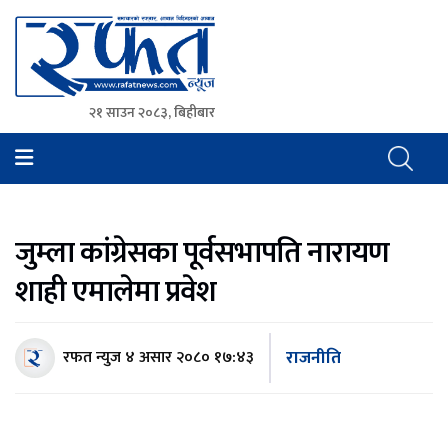
२१ साउन २०८३, बिहीबार
Rafat News
समाचारको रफ्तार, आवाज बिहिनहरुको आवाज
जुम्ला कांग्रेसका पूर्वसभापति नारायण
शाही एमालेमा प्रवेश
राजनीति
रफत न्युज
४ असार २०८० १७:४३