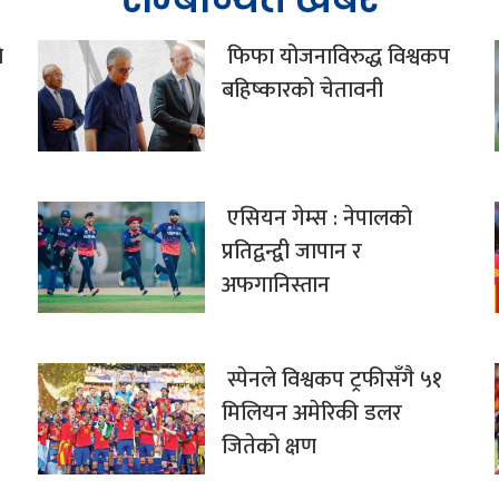
े
फिफा योजनाविरुद्ध विश्वकप
बहिष्कारको चेतावनी
एसियन गेम्स : नेपालको
प्रतिद्वन्द्वी जापान र
अफगानिस्तान
स्पेनले विश्वकप ट्रफीसँगै ५१
मिलियन अमेरिकी डलर
जितेको क्षण