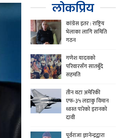
लोकप्रिय
कांग्रेस इतर : राष्ट्रिय
भेलाका लागि समिति
गठन
गणेश यादवको
परिवारसँग सातबुँदे
सहमति
तीन वटा अमेरिकी
एफ-३५ लडाकु विमान
ध्वस्त पारेको इरानको
दावी
पूर्वराजा ज्ञानेन्द्रद्वारा