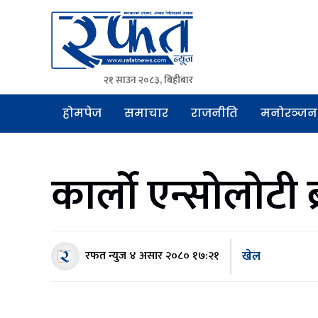
२१ साउन २०८३, बिहीबार
Rafat News
समाचारको रफ्तार, आवाज बिहिनहरुको आवाज
होमपेज
समाचार
राजनीति
मनोरञ्जन
कार्लो एन्सोलोटी ब
खेल
रफत न्युज
४ असार २०८० १७:२१