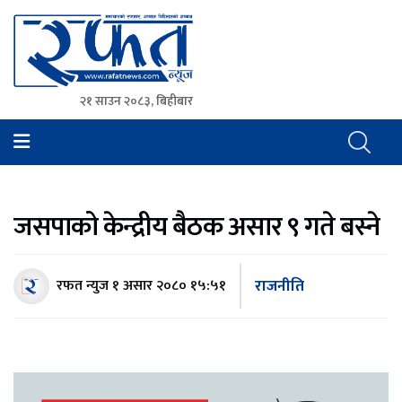
२१ साउन २०८३, बिहीबार
Rafat News
समाचारको रफ्तार, आवाज बिहिनहरुको आवाज
जसपाको केन्द्रीय बैठक असार ९ गते बस्ने
राजनीति
रफत न्युज
१ असार २०८० १५:५१