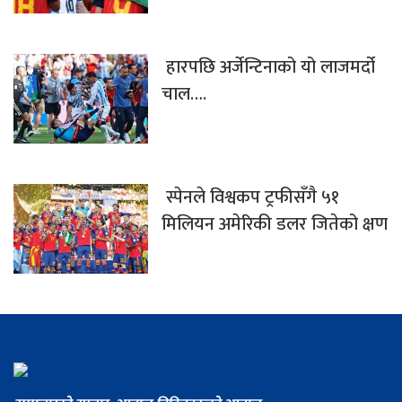
हारपछि अर्जेन्टिनाको यो लाजमर्दो
चाल….
स्पेनले विश्वकप ट्रफीसँगै ५१
मिलियन अमेरिकी डलर जितेको क्षण