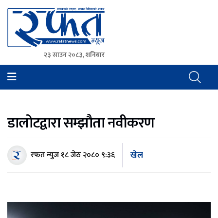
२३ साउन २०८३, शनिबार
Rafat News
समाचारको रफ्तार, आवाज बिहिनहरुको आवाज
डालोटद्वारा सम्झौता नवीकरण
खेल
रफत न्युज
१८ जेठ २०८० ९:३६