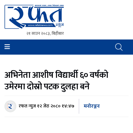
२१ साउन २०८३, बिहीबार
Rafat News
समाचारको रफ्तार, आवाज बिहिनहरुको आवाज
अभिनेता आशीष विद्यार्थी ६० वर्षको
उमेरमा दोस्रो पटक दुलहा बने
मनोरञ्जन
रफत न्युज
१२ जेठ २०८० १४:४७