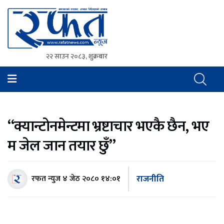
२२ साउन २०८३, शुक्रबार
Rafat News
समाचारको रफ्तार, आवाज बिहिनहरुको आवाज
“क्यान्टोनमेन्टमा भ्रष्टाचार भएकै छैन, भए
म जेल जान तयार छुँ”
राजनीति
रफत न्युज
४ जेठ २०८० १४:०१