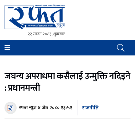
२२ साउन २०८३, शुक्रबार
Rafat News
समाचारको रफ्तार, आवाज बिहिनहरुको आवाज
जघन्य अपराधमा कसैलाई उन्मुक्ति नदिइने
: प्रधानमन्त्री
राजनीति
रफत न्युज
४ जेठ २०८० १३:५१