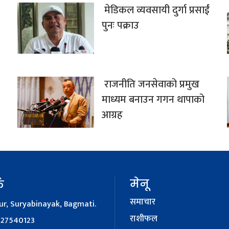
मेडिकल व्यवसायी दुर्गा प्रसाईं
पुनः पक्राउ
राजनीति जनसेवाको प्रमुख
माध्यम बनाउन गगन थापाको
आग्रह
मेनू
क
समाचार
r, Suryabinayak, Bagmati.
राशीफल
127540123