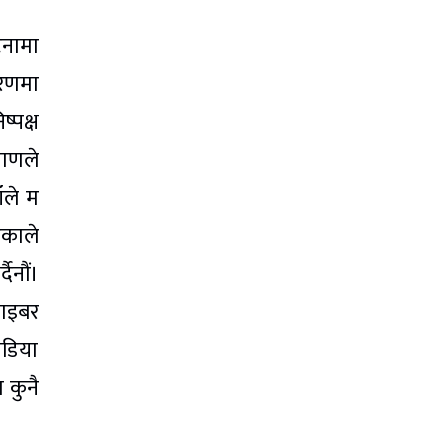
टनामा
करणमा
्पक्ष
खाणले
ँले म
एकाले
ैनौं।
साइबर
िडिया
 कुनै