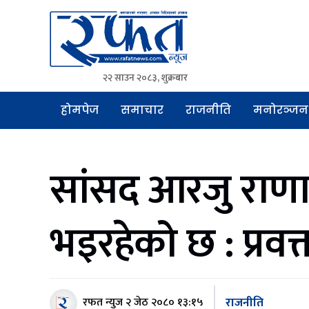
२२ साउन २०८३, शुक्रबार
Rafat News
समाचारको रफ्तार, आवाज बिहिनहरुको आवाज
होमपेज
समाचार
राजनीति
मनोरञ्जन
सांसद आरजु राणा 
भइरहेको छ : प्रवक
राजनीति
रफत न्युज
२ जेठ २०८० १३:१५