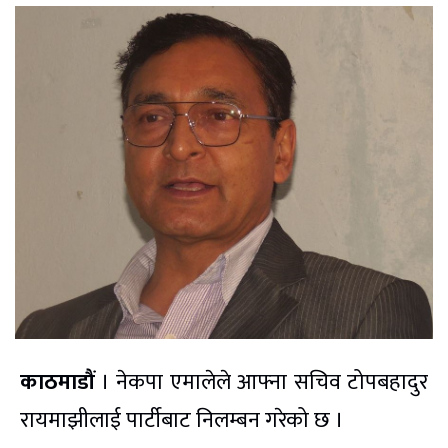
काठमाडौं
। नेकपा एमालेले आफ्ना सचिव टोपबहादुर
रायमाझीलाई पार्टीबाट निलम्बन गरेको छ ।