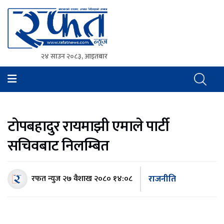
२४ साउन २०८३, आइतबार
Rafat News
समाचारको रफ्तार, आवाज बिहिनहरुको आवाज
टोपबहादुर रायमाझी एमाले पार्टी
सचिवबाट निलम्बित
राजनीति
रफत न्युज
२७ वैशाख २०८० १४:०८