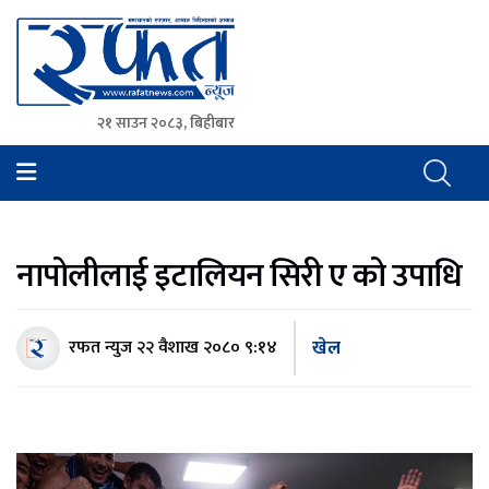
२१ साउन २०८३, बिहीबार
Rafat News
समाचारको रफ्तार, आवाज बिहिनहरुको आवाज
नापोलीलाई इटालियन सिरी ए को उपाधि
खेल
रफत न्युज
२२ वैशाख २०८० ९:१४