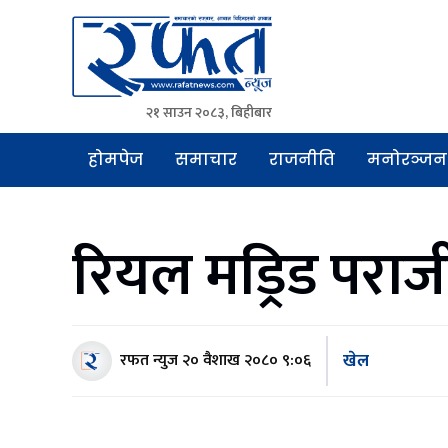
२१ साउन २०८३, बिहीबार
Rafat News
समाचारको रफ्तार, आवाज बिहिनहरुको आवाज
होमपेज
समाचार
राजनीति
मनोरञ्जन
रियल मड्रिड पराज
खेल
रफत न्युज
२० वैशाख २०८० ९:०६