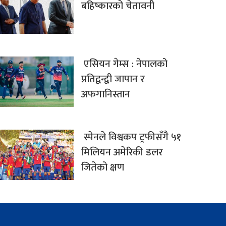
बहिष्कारको चेतावनी
एसियन गेम्स : नेपालको
प्रतिद्वन्द्वी जापान र
अफगानिस्तान
स्पेनले विश्वकप ट्रफीसँगै ५१
मिलियन अमेरिकी डलर
जितेको क्षण