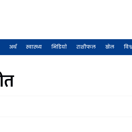
अर्थ
स्वास्थ्य
भिडियाे
राशीफल
खेल
विश्
ीत