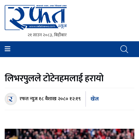
२१ साउन २०८३, बिहीबार
Rafat News
समाचारको रफ्तार, आवाज बिहिनहरुको आवाज
लिभरपुलले टोटेनहमलाई हरायो
खेल
रफत न्युज
१८ वैशाख २०८० १२:१९