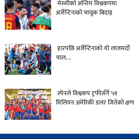
मेस्सीको अन्तिम विश्वकपमा
अर्जेन्टिनाको भावुक बिदाइ
हारपछि अर्जेन्टिनाको यो लाजमर्दो
चाल….
स्पेनले विश्वकप ट्रफीसँगै ५१
मिलियन अमेरिकी डलर जितेको क्षण