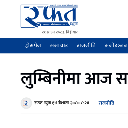
२१ साउन २०८३, बिहीबार
Rafat News
समाचारको रफ्तार, आवाज बिहिनहरुको आवाज
होमपेज
समाचार
राजनीति
मनोरञ्जन
लुम्बिनीमा आज स
राजनीति
रफत न्युज
१४ वैशाख २०८० ८:२४