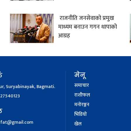
राजनीति जनसेवाको प्रमुख
माध्यम बनाउन गगन थापाको
आग्रह
मेनू
क
समाचार
r, Suryabinayak, Bagmati.
राशीफल
127540123
मनोरञ्जन
ल
भिडियाे
afat@gmail.com
खेल