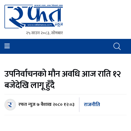
२५ साउन २०८३, सोमबार
Rafat News
समाचारको रफ्तार, आवाज बिहिनहरुको आवाज
उपनिर्वाचनको मौन अवधि आज राति १२
बजेदेखि लागू हुँदै
राजनीति
रफत न्युज
७ वैशाख २०८० १२:०३