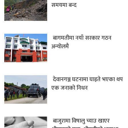
समयमा बन्द
बागमतीमा नयाँ सरकार गठन
अन्योलमै
देवानगञ्ज घटनामा घाइते भएका थप
एक जनाको निधन
बाजुरामा विषालु च्याउ खाएर