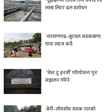
गुह्येश्वरीमा दैनिक तीन करोड २४
लाख लिटर ढल प्रशोधन
नारायणगढ–बुटवल सडकखण्ड
यात्रा सहज बन्दै
‘वेस्ट टू इनर्जी’ परियोजना पुनः
सञ्चालन गरिने
बेनी–जोमसोम सडक रातको