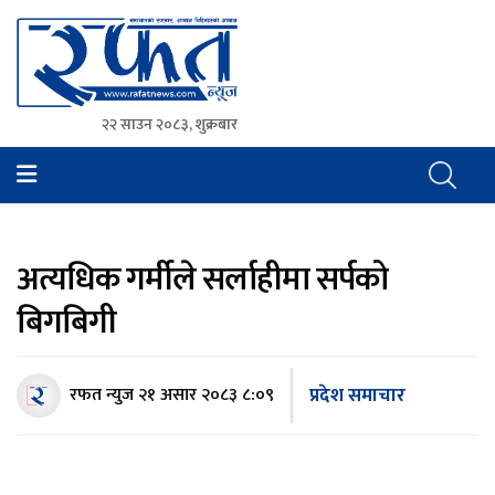
२२ साउन २०८३, शुक्रबार
Rafat News
समाचारको रफ्तार, आवाज बिहिनहरुको आवाज
अत्यधिक गर्मीले सर्लाहीमा सर्पको
बिगबिगी
प्रदेश समाचार
रफत न्युज
२१ असार २०८३ ८:०९