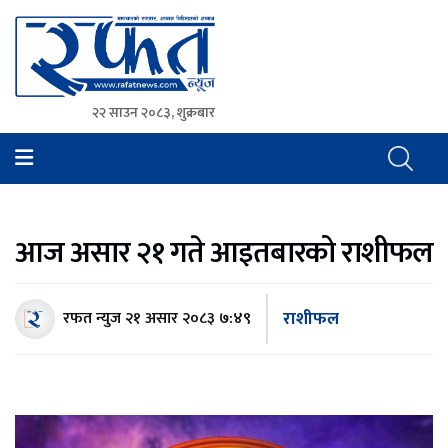
२२ साउन २०८३, शुक्रबार
Rafat News
समाचारको रफ्तार, आवाज बिहिनहरुको आवाज
आज असार २१ गते आइतबारको राशीफल
राशीफल
रफत न्युज
२१ असार २०८३ ७:४९