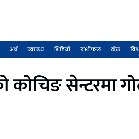
अर्थ
स्वास्थ्य
भिडियाे
राशीफल
खेल
विश्
ो कोचिङ सेन्टरमा गोल