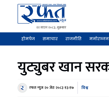
२२ साउन २०८३, शुक्रबार
Rafat News
समाचारको रफ्तार, आवाज बिहिनहरुको आवाज
होमपेज
समाचार
राजनीति
मनोरञ्जन
युट्युबर खान सरक
विश्व
रफत न्युज
२० जेठ २०८३ १३:१७