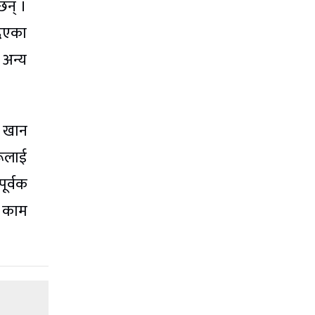
छन् ।
दिएका
 अन्य
र खान
रूलाई
ूर्वक
े काम