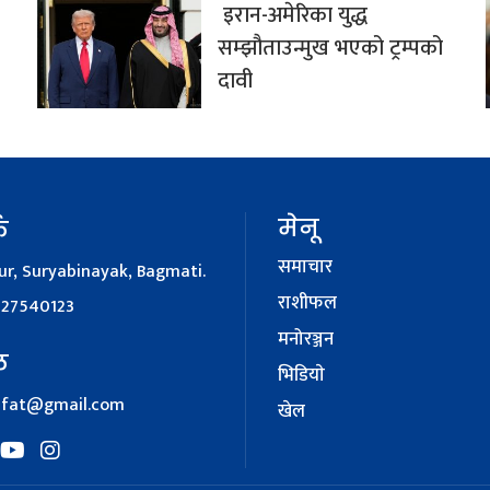
इरान-अमेरिका युद्ध
सम्झौताउन्मुख भएको ट्रम्पको
दावी
मेनू
क
समाचार
r, Suryabinayak, Bagmati.
राशीफल
127540123
मनोरञ्जन
ल
भिडियाे
afat@gmail.com
खेल