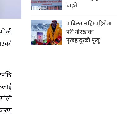
घाइते
पाकिस्तान हिमपहिरोमा
 गोली
परी गोरखाका
पुरबहादुरको मृत्यु
 भएको
भएपछि
रूलाई
 गोली
 कारण