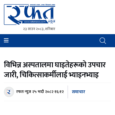
२३ साउन २०८३, शनिबार
Rafat News
समाचारको रफ्तार, आवाज बिहिनहरुको आवाज
विभिन्न अस्पतालमा घाइतेहरूको उपचार
जारी, चिकित्साकर्मीलाई भ्याइनभ्याइ
समाचार
रफत न्युज
२५ भदौ २०८२ १६:१२