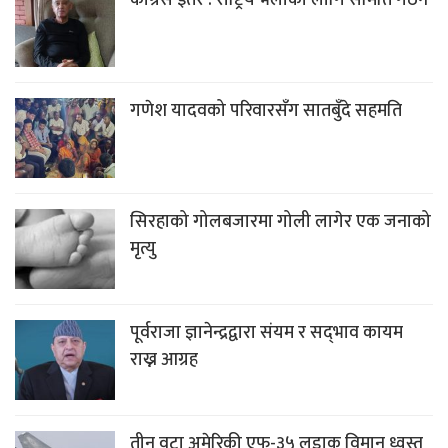
गणेश यादवको परिवारसँग सातबुँदे सहमति
सिरहाको गोलबजारमा गोली लागेर एक जनाको
मृत्यु
पूर्वराजा ज्ञानेन्द्रद्वारा संयम र सद्‌भाव कायम
राख्न आग्रह
तीन वटा अमेरिकी एफ-३५ लडाकु विमान ध्वस्त