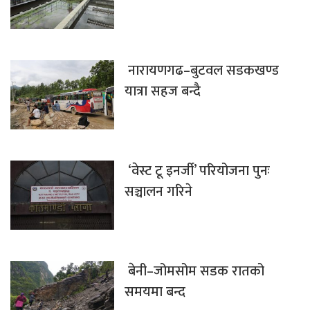
नारायणगढ–बुटवल सडकखण्ड
यात्रा सहज बन्दै
‘वेस्ट टू इनर्जी’ परियोजना पुनः
सञ्चालन गरिने
बेनी–जोमसोम सडक रातको
समयमा बन्द