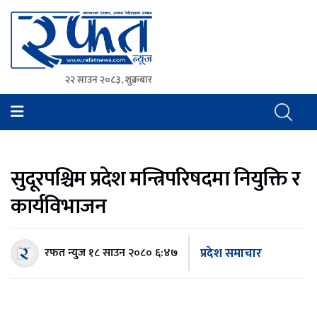
२२ साउन २०८३, शुक्रबार
Rafat News
समाचारको रफ्तार, आवाज बिहिनहरुको आवाज
सुदूरपश्चिम प्रदेश मन्त्रिपरिषदमा नियुक्ति र
कार्यविभाजन
प्रदेश समाचार
रफत न्युज
१८ साउन २०८० ६:४७