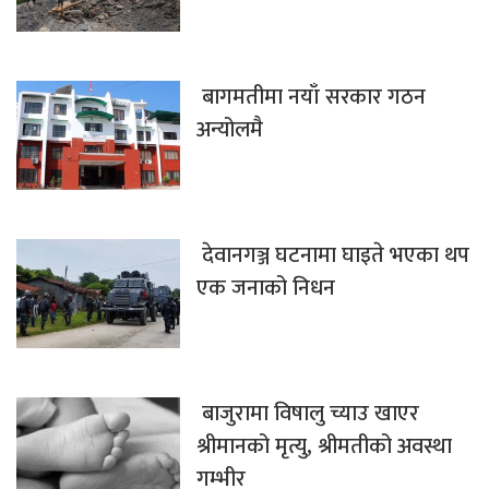
बागमतीमा नयाँ सरकार गठन
अन्योलमै
देवानगञ्ज घटनामा घाइते भएका थप
एक जनाको निधन
बाजुरामा विषालु च्याउ खाएर
श्रीमानको मृत्यु, श्रीमतीको अवस्था
गम्भीर