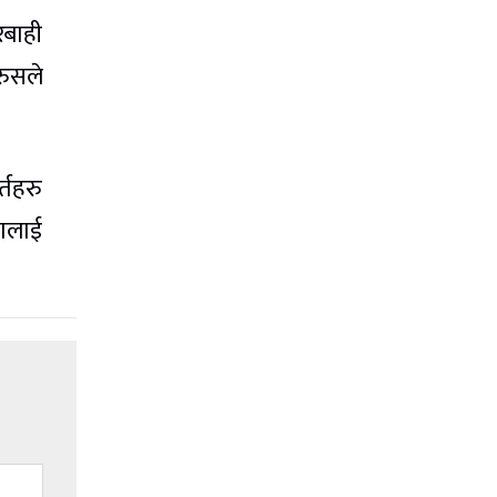
रबाही
रुसले
्तहरु
तालाई