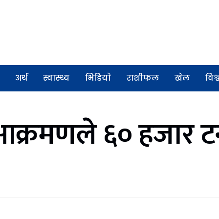
अर्थ
स्वास्थ्य
भिडियाे
राशीफल
खेल
विश्
्रमणले ६० हजार टन 