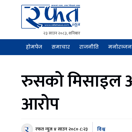
२३ साउन २०८३, शनिबार
Rafat News
समाचारको रफ्तार, आवाज बिहिनहरुको आवाज
होमपेज
समाचार
राजनीति
मनोरञ्जन
रुसको मिसाइल आक
आरोप
विश्व
रफत न्युज
४ साउन २०८० ८:२३