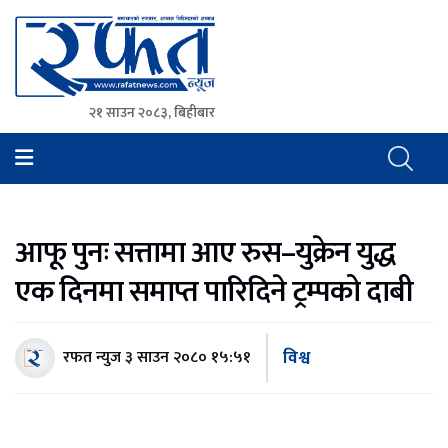
२१ साउन २०८३, बिहीबार
Rafat News
समाचारको रफ्तार, आवाज बिहिनहरुको आवाज
आफू पुनः सत्तामा आए रुस–युक्रेन युद्ध
एक दिनमा समाप्त पारिदिने ट्रम्पको दाबी
विश्व
रफत न्युज
३ साउन २०८० १५:५१