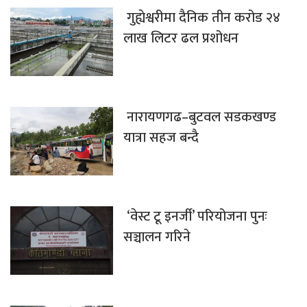
गुह्येश्वरीमा दैनिक तीन करोड २४
लाख लिटर ढल प्रशोधन
नारायणगढ–बुटवल सडकखण्ड
यात्रा सहज बन्दै
‘वेस्ट टू इनर्जी’ परियोजना पुनः
सञ्चालन गरिने