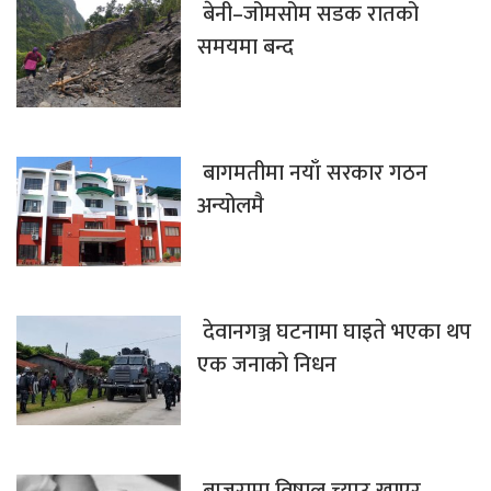
बेनी–जोमसोम सडक रातको
समयमा बन्द
बागमतीमा नयाँ सरकार गठन
अन्योलमै
देवानगञ्ज घटनामा घाइते भएका थप
एक जनाको निधन
बाजुरामा विषालु च्याउ खाएर