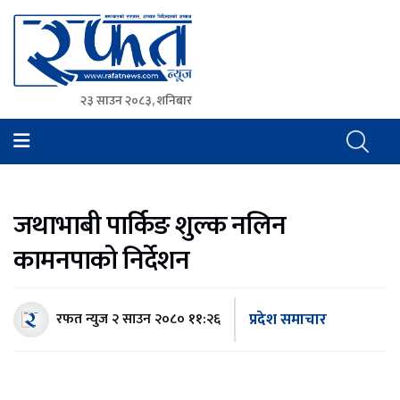
२३ साउन २०८३, शनिबार
Rafat News
समाचारको रफ्तार, आवाज बिहिनहरुको आवाज
जथाभाबी पार्किङ शुल्क नलिन
कामनपाको निर्देशन
प्रदेश समाचार
रफत न्युज
२ साउन २०८० ११:२६