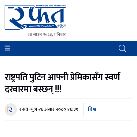
२३ साउन २०८३, शनिबार
Rafat News
समाचारको रफ्तार, आवाज बिहिनहरुको आवाज
राष्ट्रपति पुटिन आफ्नी प्रेमिकासँग स्वर्ण
दरबारमा बस्छन् !!!
विश्व
रफत न्युज
२६ असार २०८० १६:३१