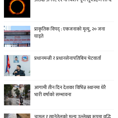
आउँदो अगस्ट १२ मा विशेष पूर्ण सूर्यग्रहण लाग्दै
प्राकृतिक विपद् : एकजनाको मृत्यु, २० जना
घाइते
प्रधानमन्त्री र प्रधानसेनापतिबिच भेटवार्ता
आगामी तीन दिन देशका विभिन्न स्थानमा धेरै
भारी वर्षाको सम्भावना
चामल र खानेतेलको मूल्य उल्लेख्य रूपमा वृद्धि