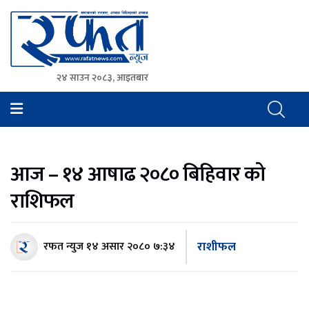
२४ साउन २०८३, आइतबार
Rafat News
समाचारको रफ्तार, आवाज बिहिनहरुको आवाज
आज – १४ आषाढ २०८० बिहिवार को
राशिफल
राशीफल
रफत न्युज
१४ असार २०८० ७:३४