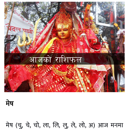
मेष
मेष (चु, चे, चो, ला, लि, लु, ले, लो, अ) आज मनमा