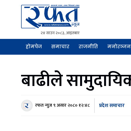
२४ साउन २०८३, आइतबार
Rafat News
समाचारको रफ्तार, आवाज बिहिनहरुको आवाज
होमपेज
समाचार
राजनीति
मनोरञ्जन
बाढीले सामुदाय
प्रदेश समाचार
रफत न्युज
९ असार २०८० १२:४८