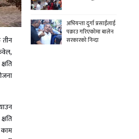
अभियन्ता दुर्गा प्रसाईंलाई
पक्राउ गरिएकोमा बालेन
ु तीन
सरकारको निन्दा
फवेल,
क्षति
योजना
याउन
क्षति
े काम