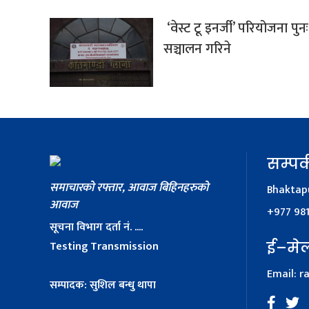
‘वेस्ट टू इनर्जी’ परियोजना पुनः
सञ्चालन गरिने
सम्पर्
समाचारको रफ्तार, आवाज बिहिनहरुको
Bhaktapu
आवाज
+977 98
सूचना विभाग दर्ता नं. ....
Testing Transmission
ई–मे
Email:
r
सम्पादक: सुशिल बन्धु थापा