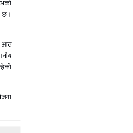
अर्को
ो छ ।
ाख आठ
थानीय
रहेको
योजना