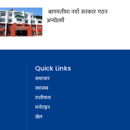
बागमतीमा नयाँ सरकार गठन
अन्योलमै
Quick Links
समाचार
स्वास्थ्य
राशीफल
मनोरञ्जन
खेल