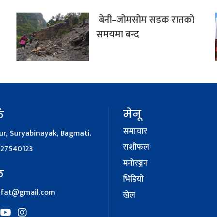
बेनी–जोमसोम सडक रातको
समयमा बन्द
मेनू
क
समाचार
r, Suryabinayak, Bagmati.
राशीफल
127540123
मनोरञ्जन
ल
भिडियाे
afat@gmail.com
खेल