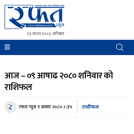
२३ साउन २०८३, शनिबार
Rafat News
समाचारको रफ्तार, आवाज बिहिनहरुको आवाज
आज – ०९ आषाढ २०८० शनिवार को
राशिफल
राशीफल
रफत न्युज
९ असार २०८० ८:३५