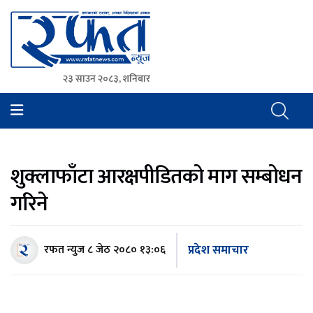
२३ साउन २०८३, शनिबार
Rafat News
समाचारको रफ्तार, आवाज बिहिनहरुको आवाज
शुक्लाफाँटा आरक्षपीडितको माग सम्बोधन
गरिने
प्रदेश समाचार
रफत न्युज
८ जेठ २०८० १३:०६