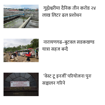
गुह्येश्वरीमा दैनिक तीन करोड २४
लाख लिटर ढल प्रशोधन
नारायणगढ–बुटवल सडकखण्ड
यात्रा सहज बन्दै
‘वेस्ट टू इनर्जी’ परियोजना पुनः
सञ्चालन गरिने