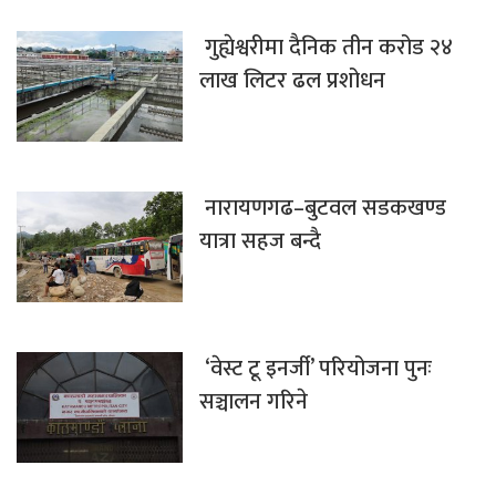
गुह्येश्वरीमा दैनिक तीन करोड २४
लाख लिटर ढल प्रशोधन
नारायणगढ–बुटवल सडकखण्ड
यात्रा सहज बन्दै
‘वेस्ट टू इनर्जी’ परियोजना पुनः
सञ्चालन गरिने