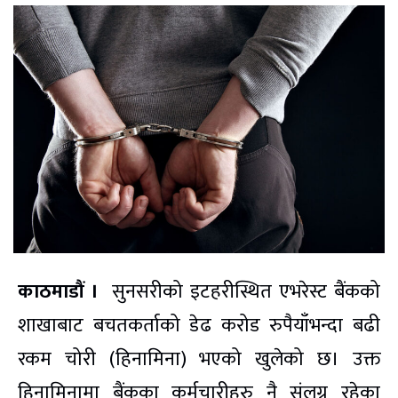
काठमाडौं ।
सुनसरीको इटहरीस्थित एभरेस्ट बैंकको
शाखाबाट बचतकर्ताको डेढ करोड रुपैयाँभन्दा बढी
रकम चोरी (हिनामिना) भएको खुलेको छ। उक्त
हिनामिनामा बैंकका कर्मचारीहरु नै संलग्न रहेका