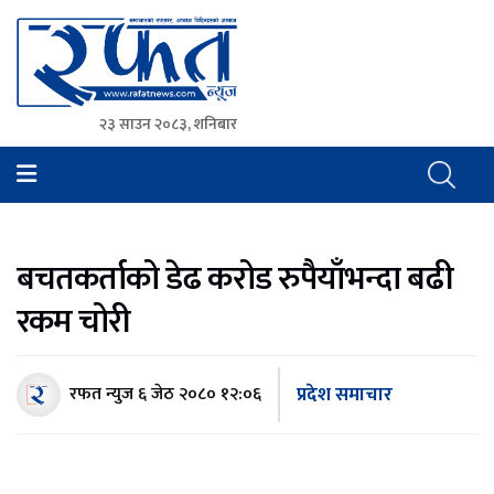
२३ साउन २०८३, शनिबार
Rafat News
समाचारको रफ्तार, आवाज बिहिनहरुको आवाज
बचतकर्ताको डेढ करोड रुपैयाँभन्दा बढी
रकम चोरी
प्रदेश समाचार
रफत न्युज
६ जेठ २०८० १२:०६