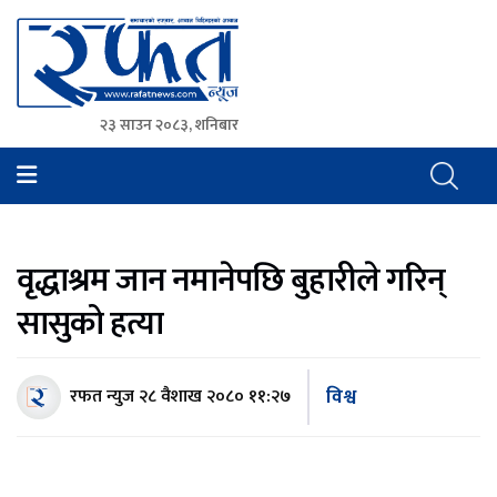
२३ साउन २०८३, शनिबार
Rafat News
समाचारको रफ्तार, आवाज बिहिनहरुको आवाज
वृद्धाश्रम जान नमानेपछि बुहारीले गरिन्
सासुको हत्या
विश्व
रफत न्युज
२८ वैशाख २०८० ११:२७