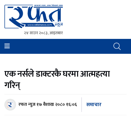
२४ साउन २०८३, आइतबार
Rafat News
समाचारको रफ्तार, आवाज बिहिनहरुको आवाज
एक नर्सले डाक्टरकै घरमा आत्महत्या
गरिन्
समाचार
रफत न्युज
१७ वैशाख २०८० १६:०६