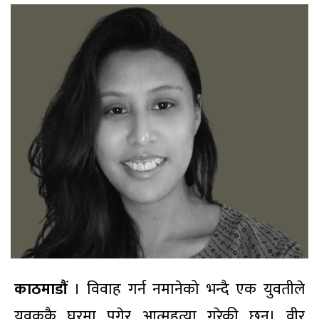
काठमाडौं
। विवाह गर्न नमानेको भन्दै एक युवतीले
युवककै घरमा पुगेर आत्महत्या गरेकी छन्। वीर