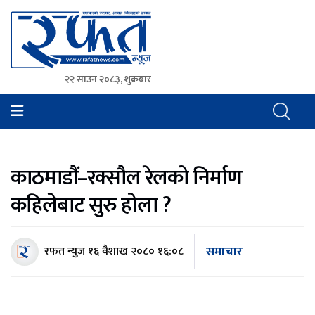
२२ साउन २०८३, शुक्रबार
Rafat News
समाचारको रफ्तार, आवाज बिहिनहरुको आवाज
काठमाडौं–रक्सौल रेलको निर्माण
कहिलेबाट सुरु होला ?
समाचार
रफत न्युज
१६ वैशाख २०८० १६:०८