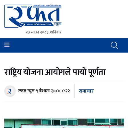
२३ साउन २०८३, शनिबार
Rafat News
समाचारको रफ्तार, आवाज बिहिनहरुको आवाज
राष्ट्रिय योजना आयोगले पायो पूर्णता
समाचार
रफत न्युज
९ वैशाख २०८० ८:२२