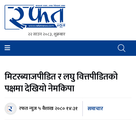
२२ साउन २०८३, शुक्रबार
Rafat News
समाचारको रफ्तार, आवाज बिहिनहरुको आवाज
मिटरब्याजपीडित र लघु वित्तपीडितको
पक्षमा देखियो नेमकिपा
समाचार
रफत न्युज
५ वैशाख २०८० १४:३१